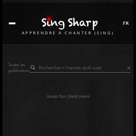
FR
APPRENDRE À CHANTER (SING)
Toutes les
×
publications
Aucun flux (feed) trouvé